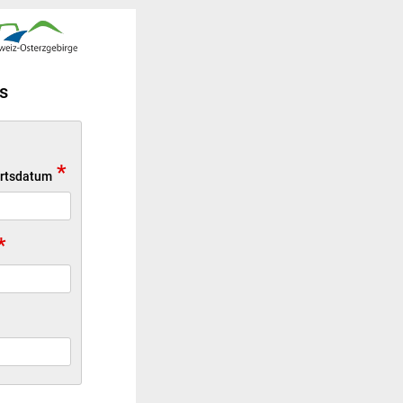
s
*
rtsdatum
*