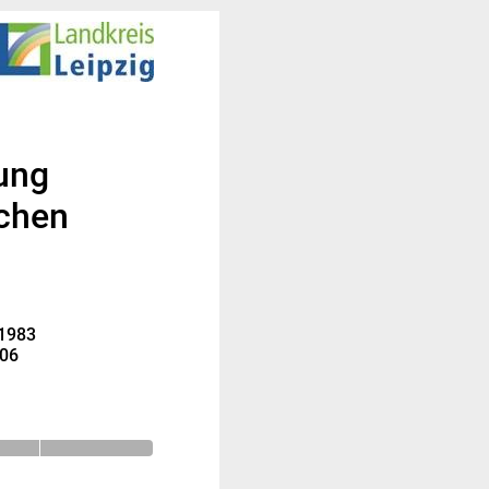
fung
schen
 1983
006