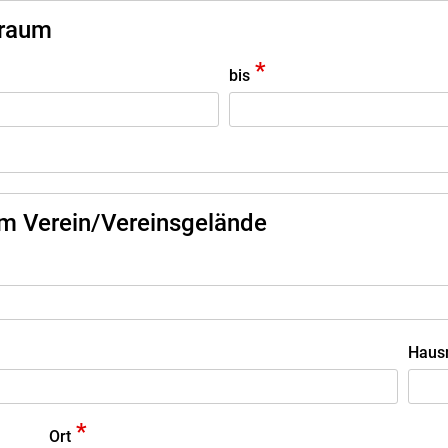
traum
*
bis
m Verein/Vereinsgelände
Haus
*
Ort