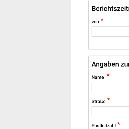
Berichtszei
*
von
Angaben zu
*
Name
*
Straße
*
Postleitzahl