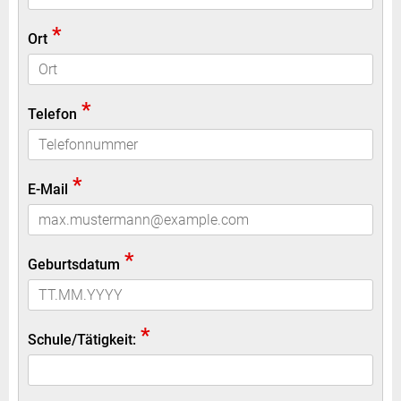
*
Ort
*
Telefon
*
E-Mail
*
Geburtsdatum
*
Schule/Tätigkeit: