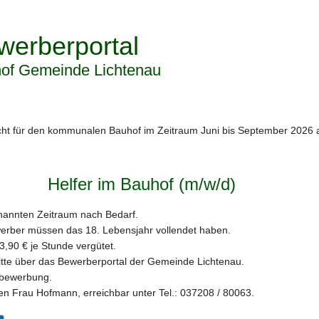
werberportal
of Gemeinde Lichtenau
cht für den kommunalen Bauhof im Zeitraum
Juni bis September 2026
a
Helfer im Bauhof (m/w/d)
genannten Zeitraum nach Bedarf.
werber müssen das
18. Lebensjahr vollendet
haben.
3,90 € je Stunde
vergütet.
itte über das Bewerberportal der Gemeinde Lichtenau.
zbewerbung.
hnen Frau Hofmann, erreichbar unter
Tel.: 037208 / 80063
.