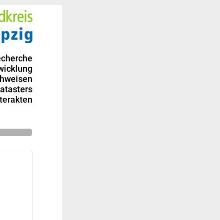
echerche
wicklung
chweisen
atasters
terakten