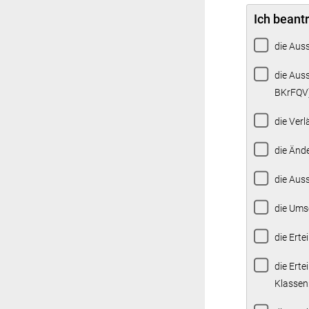
Ich beant
die Aus
die Aus
BKrFQV
die Ver
die Änd
die Aus
die Ums
die Ert
die Ert
Klas