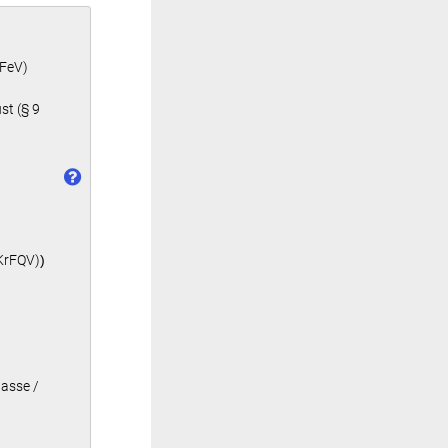
 FeV)
st (§ 9
BKrFQV)
)
lasse /