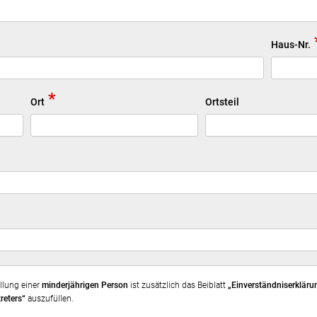
Haus-Nr.
*
Ort
Ortsteil
ellung einer
minderjährigen Person
ist zusätzlich das Beiblatt
„Einverständniserkläru
reters“
auszufüllen.