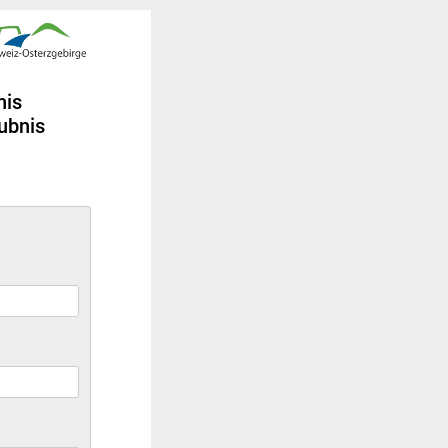
nis
ubnis