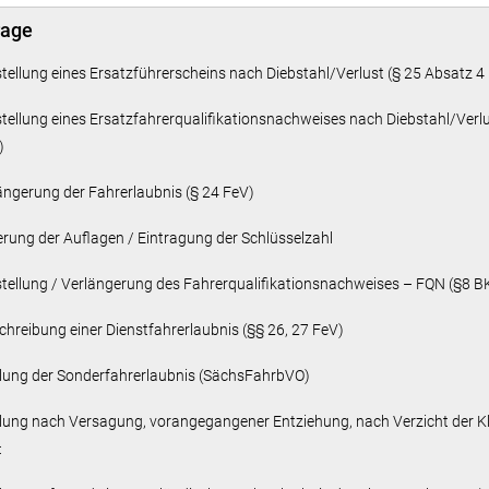
rage
stellung eines Ersatzführerscheins nach Diebstahl/Verlust (§ 25 Absatz 4
stellung eines Ersatzfahrerqualifikationsnachweises nach Diebstahl/Verlu
)
längerung der Fahrerlaubnis (§ 24 FeV)
erung der Auflagen / Eintragung der Schlüsselzahl
stellung / Verlängerung des Fahrerqualifikationsnachweises – FQN (§8 
chreibung einer Dienstfahrerlaubnis (§§ 26, 27 FeV)
eilung der Sonderfahrerlaubnis (SächsFahrbVO)
eilung nach Versagung, vorangegangener Entziehung, nach Verzicht der K
sen: