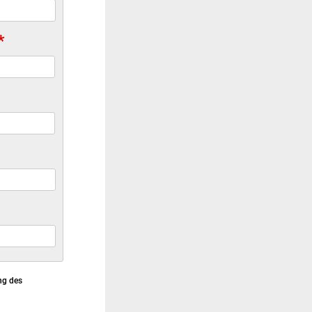
*
ng des