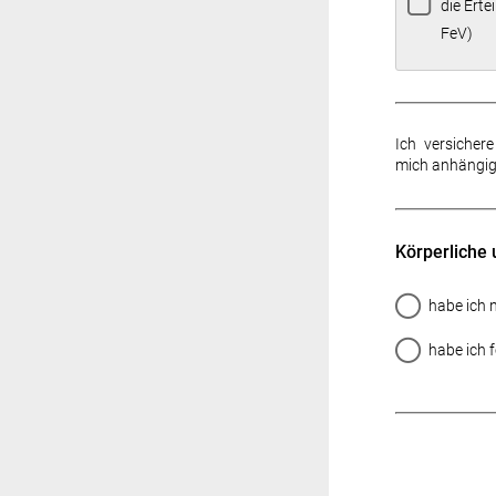
die Ert
FeV)
Ich versicher
mich anhängig 
Körperliche 
habe ich n
habe ich 