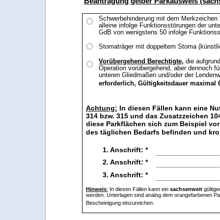
Beantragung gelber Parkausweis (sach
Schwerbehinderung mit dem Merkzeichen "G
alleine infolge Funktionsstörungen der u
GdB von wenigstens 50 infolge Funktionss
Stomaträger mit doppeltem Stoma (künstli
Vorübergehend Berechtigte,
die aufgrun
Operation vorübergehend, aber dennoch fü
unteren Gliedmaßen und/oder der Lendenwir
erforderlich, Gültigkeitsdauer maximal 
Achtung:
In diesen Fällen kann eine Nu
314 bzw. 315 und das Zusatzzeichen 10
diese Parkflächen sich zum Beispiel v
des täglichen Bedarfs befinden und kron
1. Anschrift: *
2. Anschrift: *
3. Anschrift: *
Hinweis
:
In diesen Fällen kann ein
sachsenweit
gültig
werden. Unterlagen sind analog dem orangefarbenen Park
Bescheinigung einzureichen.