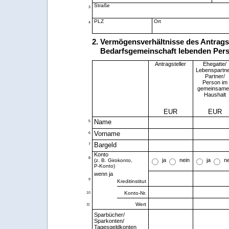
Straße
3
PLZ
Ort
4
2. Vermögensverhältnisse des Antragst
Bedarfsgemeinschaft lebenden Per
Antragsteller
Ehegatte/
Lebenspartne
Partner/
Person im
gemeinsame
Haushalt
EUR
EUR
5
Name
6
Vorname
7
Bargeld
Konto
8
ja
nein
ja
n
(z. B. Girokonto,
P-Konto)
wenn ja
9
Kreditinstitut
Konto-Nr.
10
Wert
11
Sparbücher/
Sparkonten/
Tagesgeldkonten