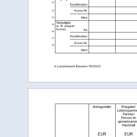
12
Kreditinstitut
Konto-Nr.
13
Wert
14
Sonstiges
15
(z. B. paypal-
Konto)
Art
16
Kreditinstitut
17
Konto-Nr.
18
Wert
© Landratsamt Bautzen 05/2023
Antragsteller
Ehegatte/
Lebenspartne
Partner/
Person im
gemeinsame
Haushalt
EUR
EUR