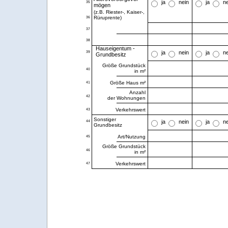
ja
nein
ja
n
35
mögen
(z.B. Riester-, Kaiser-,
Rüruprente)
36
37
38
Hauseigentum -
ja
nein
ja
n
39
Grundbesitz
Größe Grundstück
40
in m²
Größe Haus m²
41
Anzahl
42
der Wohnungen
Verkehrswert
43
Sonstiger
ja
nein
ja
n
44
Grundbesitz
Art/Nutzung
45
Größe Grundstück
46
in m²
Verkehrswert
47