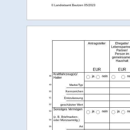
© Landratsamt Bautzen 05/2023
Antragsteller
Ehegatte/
Lebenspartne
Partner/
Person im
gemeinsame
Haushalt
EUR
EUR
Kraftfahrzeug(e)/
ja
nein
n
48
Halter
Marke/Typ
49
Kennzeichen
50
Erstzulassung
51
geschätzter Wert
52
Sonstiges Vermögen
ja
nein
ja
n
53
(z. B. Briefmarken-
oder Münzsammlg.)
54
Art
55