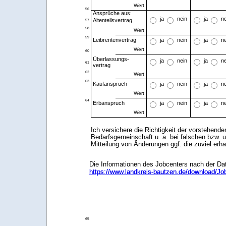
Wert
56
Ansprüche aus:
ja
nein
ja
n
Altenteilsvertrag
57
58
Wert
59
ja
nein
ja
n
Leibrentenvertrag
Wert
60
Überlassungs-
ja
nein
ja
n
61
vertrag
62
Wert
63
ja
nein
ja
n
Kaufanspruch
Wert
64
ja
nein
ja
n
Erbanspruch
Wert
Ich versichere die Richtigkeit der vorstehende
Bedarfsgemeinschaft u. a. bei falschen bzw. u
Mitteilung von Änderungen ggf. die zuviel er
Die Informationen des Jobcenters nach der Da
https://www.landkreis-bautzen.de/download/Jo
https://www.landkreis-bautzen.de/download/Jo
65