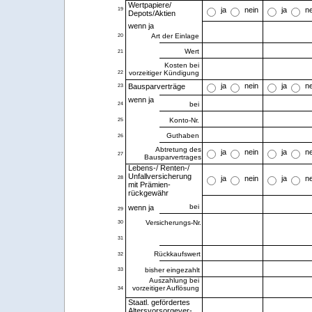
Wertpapiere/
ja
nein
ja
n
19
Depots/Aktien
wenn ja
Art der Einlage
20
Wert
21
Kosten bei
vorzeitiger Kündigung
22
ja
nein
ja
n
23
Bausparverträge
wenn ja
bei
24
Konto-Nr.
25
Guthaben
26
Abtretung des
ja
nein
ja
n
27
Bausparvertrages
Lebens-/ Renten-/
Unfallversicherung
ja
nein
ja
n
28
mit Prämien-
rückgewähr
bei
wenn ja
29
Versicherungs-Nr.
30
31
Rückkaufswert
32
bisher eingezahlt
33
Auszahlung bei
vorzeitiger Auflösung
34
Staatl. gefördertes
Altersvorsorgever-