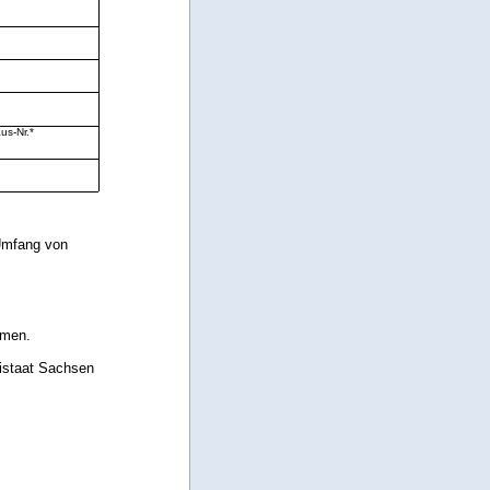
us-Nr.*
 Umfang von
mmen.
eistaat Sachsen