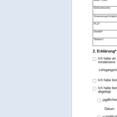
Geburtsname
Staatsangehörigkei
PLZ*
Straße*
Telefon*
2. Erklärung*
Ich habe an 
mindestens 
Lehrgangstr
Ich habe bis
Ich habe ber
abgelegt:
jagdlich
Datum
schriftli