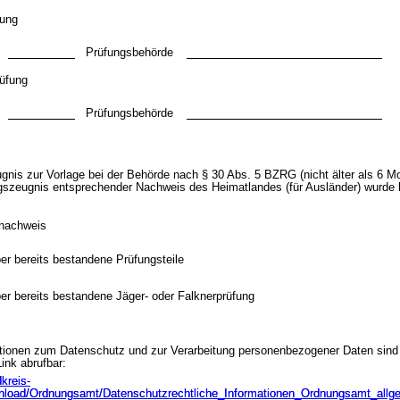
fung
Prüfungsbehörde
rüfung
Prüfungsbehörde
nis zur Vorlage bei der Behörde nach § 30 Abs. 5 BZRG (nicht älter als 6 Mo
szeugnis entsprechender Nachweis des Heimatlandes (für Ausländer) wurde 
nachweis
r bereits bestandene Prüfungsteile
r bereits bestandene Jäger- oder Falknerprüfung
tionen zum Datenschutz und zur Verarbeitung personenbezogener Daten sind
ink abrufbar:
kreis-
kreis-
nload/Ordnungsamt/Datenschutzrechtliche_Informationen_Ordnungsamt_allge
nload/Ordnungsamt/Datenschutzrechtliche_Informationen_Ordnungsamt_allge