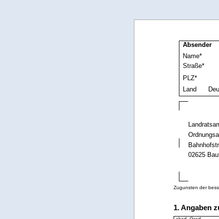
Absender
Name*
Straße*
PLZ*
Land
Zugunsten der besse
1. Angaben z
akad. Grad