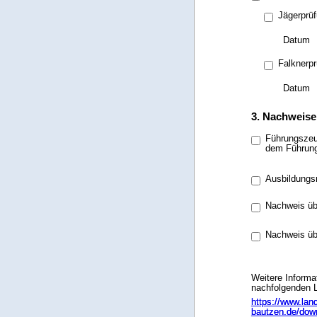
Jägerprü
Datum
Falknerp
Datum
3. Nachweise
Führungszeug
dem Führung
Ausbildungs
Nachweis übe
Nachweis übe
Weitere Informa
nachfolgenden L
https://www.land
https://www.land
bautzen.de/dow
bautzen.de/dow