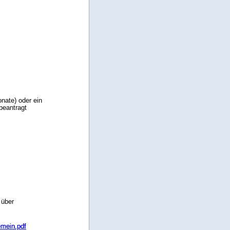
nate) oder ein
beantragt
 über
mein.pdf
mein.pdf