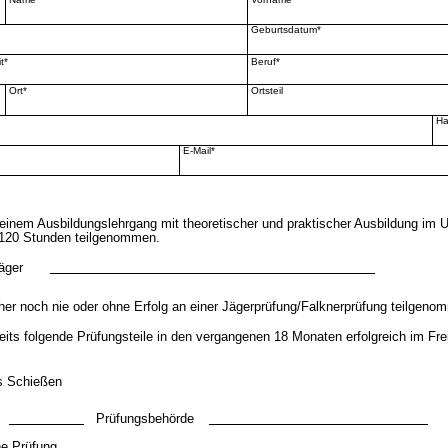
Geburtsdatum*
t*
Beruf*
Ort*
Ortsteil
Ha
E-Mail*
einem Ausbildungslehrgang mit theoretischer und praktischer Ausbildung im
120 Stunden teilgenommen.
äger
her noch nie oder ohne Erfolg an einer Jägerprüfung/Falknerprüfung teilgeno
eits folgende Prüfungsteile in den vergangenen 18 Monaten erfolgreich im Fr
es Schießen
Prüfungsbehörde
che Prüfung