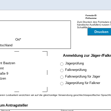
Zum Drucken des Formulars (z
händische Ausfüllen) nutzen 
Schaltfläche:
Drucken
Ort*
Anmeldung zur Jäger-/Falk
Jägerprüfung
Falknerprüfung
Falknerprüfung für Jäger
Jägerprüfung für Falkner
ren Lesbarkeit verzichten wir auf die gleichzeitige Verwendung geschlechtsspezifischer Sprachf
um Antragsteller
Name*
Vorname*