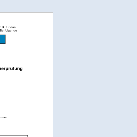
.B. für das
Sie folgende
nerprüfung
ormen.