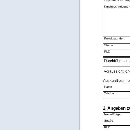
Kurzbeschreibung d
Projektstandort
Straße
PLZ
Durchführungs
voraussichtlic
Auskunft zum o.g
Name
Telefon
2. Angaben z
Name/Träger
Straße
PLZ