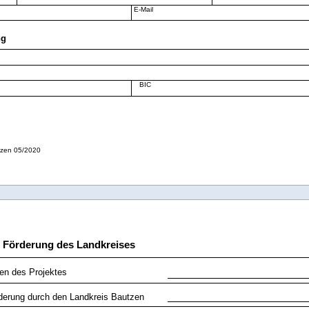
E-Mail
ng
BIC
tzen 05/2020
e Förderung des Landkreises
n des Projektes
derung durch den Landkreis Bautzen