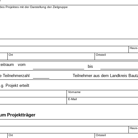
es Projektes mit der Darstellung der Zielgruppe
Haus-
Ort
Ortsteil
zeitraum
vom
bis
he Teilnehmerzahl
Teilnehmer aus dem Landkreis Baut
. Projekt erteilt
Vorname
E-Mail
um Projektträger
Haus-
Ort
Ortsteil