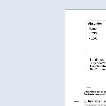
Absender
Name
Straße
PLZ/Ort
Landratsam
Jugendamt
Bahnhofstr
02625 Bau
Zugunsten der besse
Die Personenbezeich
Sprachformen.
1. Angaben z
Projektbezeichnun