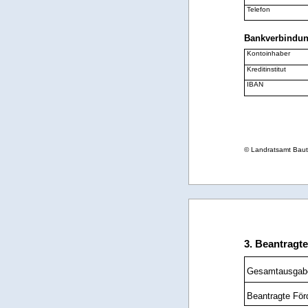
Telefon
Bankverbindu
Kontoinhaber
Kreditinstitut
IBAN
© Landratsamt Bau
3. Beantragt
Gesamtausgabe
Beantragte För