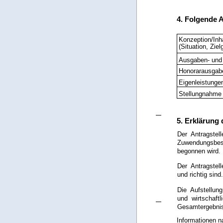
4. Folgende 
Konzeption/Inha
(Situation, Zie
Ausgaben- und 
Honorarausgab
Eigenleistunge
Stellungnahme
5. Erklärung 
Der Antragste
Zuwendungsbes
begonnen wird.
Der Antragstel
und richtig sin
Die Aufstellun
und wirtschaft
Gesamtergebnis
Informationen n