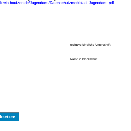
ndkreis-bautzen.de/Jugendamt/Datenschutzmerkblatt_Jugendamt.pdf
ndkreis-bautzen.de/Jugendamt/Datenschutzmerkblatt_Jugendamt.pdf
rechtsverbindliche Unterschrift
Name in Blockschrift
cksetzen