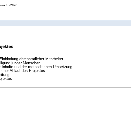
tzen 05/2020
ojektes
Einbindung ehrenamtlicher Mitarbeiter
iligung junger Menschen
er Inhalte und der methodischen Umsetzung
licher Ablauf des Projektes
eitung
rojektes