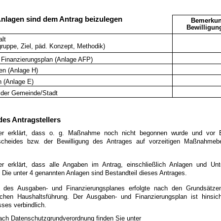
Anlagen sind dem Antrag beizulegen
Bemerkun
Bewilligun
lt
lgruppe, Ziel, päd. Konzept, Methodik)
Finanzierungsplan (Anlage AFP)
en (Anlage H)
n (Anlage E)
 der Gemeinde/Stadt
des Antragstellers
ller erklärt, dass o. g. Maßnahme noch nicht begonnen wurde und vor
cheides bzw. der Bewilligung des Antrages auf vorzeitigen Maßnahmebe
ler erklärt, dass alle Angaben im Antrag, einschließlich Anlagen und Unte
d. Die unter 4 genannten Anlagen sind Bestandteil dieses Antrages.
g des Ausgaben- und Finanzierungsplanes erfolgte nach den Grundsätze
lichen Haushaltsführung. Der Ausgaben- und Finanzierungsplan ist hinsich
ses verbindlich.
ach Datenschutzgrundverordnung finden Sie unter