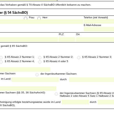
, das Vorhaben gemäß § 70 Absatz 4 SächsBO öffentlich bekannt zu machen.
ser (§ 54 SächsBO)
Telefon (mit Vorwahl)
Frau
Herr
E-Mail-Adresse
PLZ
Ort
g gemäß § 65 SächsBO:
§ 65 Absatz 2 Nummer 1;
§ 65 Absatz 2 Nummer 2;
§ 65 Absatz 2 Nummer 3;
§ 65 Absatz 2 Nummer 4;
§ 65 Absatz 4 oder 5
mmer Sachsen
der Ingenieurkammer Sachsen
e im Land:
durch
mmer Sachsen (§§ 35, 36 SächsArchG)
der Ingenieurkammer Sachsen (§ 65 Absatz 4
Halbsatz 2 oder Absatz 5 Satz 1 Halbsatz 2 
heinigung erfolgte beziehungsweise wurde im Land
durch
z 6 SächsBO).