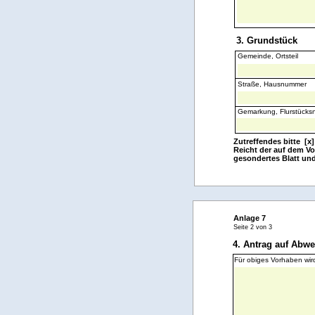
3. Grundstück
Gemeinde, Ortsteil
Straße, Hausnummer
Gemarkung, Flurstück
Zutreffendes bitte [x
Reicht der auf dem Vo
gesondertes Blatt und
Anlage 7
Seite 2 von 3
4. Antrag auf Abw
Für obiges Vorhaben wir