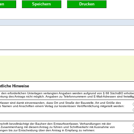
en
Speichern
Drucken
htliche Hinweise
in den erforderlichen Unterlagen verlangten Angaben werden aufgrund von § 68 SächsBO erhob
itung des Antrags nicht möglich. Angaben zu Telefonnummern und E-Mail-Adressen sind freiwillig
fasser sind damit einverstanden, dass Ort und Straße der Baustelle, Art und Größe des
 Namen und Anschriften einem Verlag zur kostenlosen Veröffentlichung mitgeteilt werden:
schrift bevollmächtigt der Bauherr den Entwurfsverfasser, Verhandlungen mit der
 Zusammenhang mit diesem Antrag zu führen und Schriftverkehr mit Ausnahme von
ngen bis zur Entscheidung über den Antrag in Empfang zu nehmen: