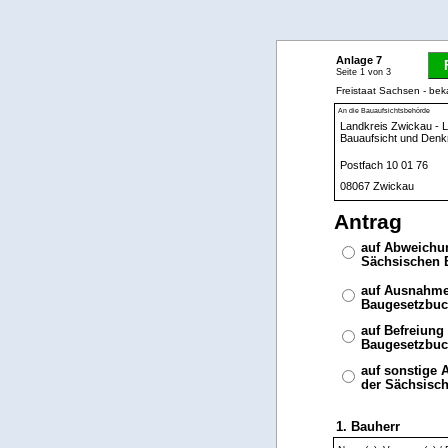
Anlage 7
Seite 1 von 3
Freistaat Sachsen - b
An die Bauaufsichtsbehörde
Antrag
auf Abweichun
Sächsischen 
auf Ausnahme
Baugesetzbuc
auf Befreiung
Baugesetzbuc
auf sonstige 
der Sächsisc
1. Bauherr