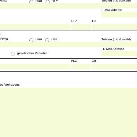
Firma
Telefon (mit Vorwahl)
Frau
Herr
E-Mail-Adresse
PLZ
Ort
n:
 Firma
Frau
Herr
Telefon (mit Vorwahl)
E-Mail-Adresse
gesetzlicher Vertreter
PLZ
Ort
es Vorhabens: