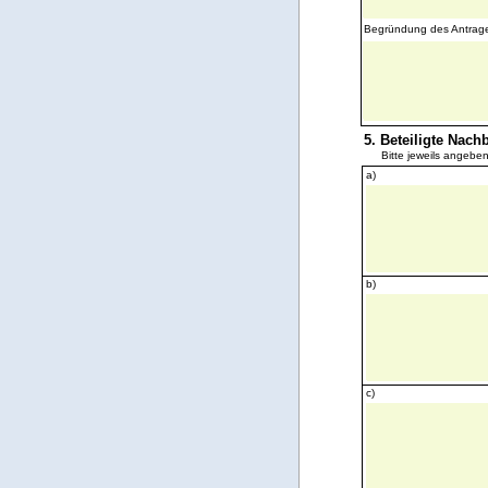
Begründung des Antrag
5. Beteiligte Nac
Bitte jeweils angebe
a)
b)
c)