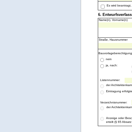
Es wird beantragt
6. Entwurfsverfas
Name(n), Vorname(n)
Straße, Hausnummer
Bauvorlageberechtigun
nein
ja, nach:
Listennummer:
der Architektenka
Eintragung erfolgt
Verzeichnisnummer:
der Architektenka
Anzeige oder Besc
erteilt (§ 65 Absat