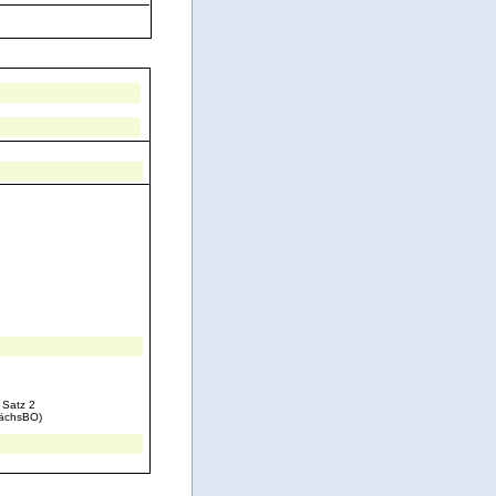
 Satz 2
SächsBO)