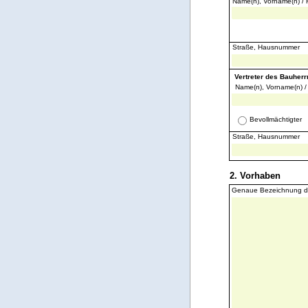
Name(n), Vorname(n) / 
Straße, Hausnummer
Vertreter des Bauherr
Name(n), Vorname(n) /
Bevollmächtigter
Straße, Hausnummer
2. Vorhaben
Genaue Bezeichnung d