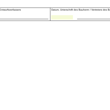
 Entwurfsverfassers
Datum, Unterschrift des Bauherrn / Vertreters des 