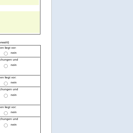
orwahl)
n liegt vor:
nein
eichungen und
nein
n liegt vor:
nein
eichungen und
nein
n liegt vor:
nein
eichungen und
nein