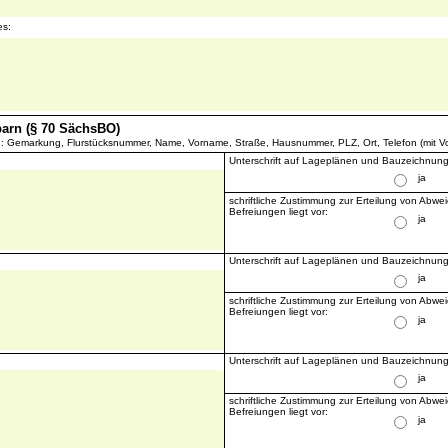
es:
hbarn (§ 70 SächsBO)
n: Gemarkung, Flurstücksnummer, Name, Vorname, Straße, Hausnummer, PLZ, Ort, Telefon (mit V
Unterschrift auf Lageplänen und Bauzeichnunge
ja
schriftliche Zustimmung zur Erteilung von Abw
Befreiungen liegt vor:
ja
Unterschrift auf Lageplänen und Bauzeichnunge
ja
schriftliche Zustimmung zur Erteilung von Abw
Befreiungen liegt vor:
ja
Unterschrift auf Lageplänen und Bauzeichnunge
ja
schriftliche Zustimmung zur Erteilung von Abw
Befreiungen liegt vor:
ja