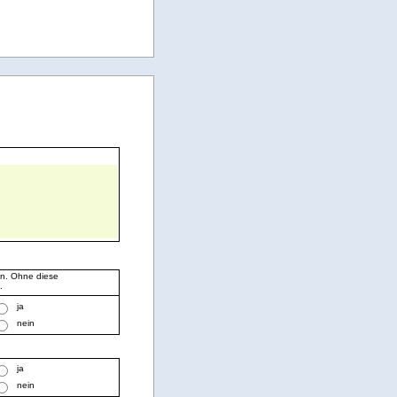
en. Ohne diese
.
ja
nein
ja
nein