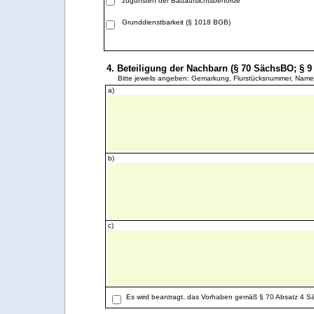
zugunsten der Bauaufsichtsbehörde
Grunddienstbarkeit (§ 1018 BGB)
4. Beteiligung der Nachbarn (§ 70 SächsBO; § 
Bitte jeweils angeben: Gemarkung, Flurstücksnummer, Name,
a)
b)
c)
Es wird beantragt, das Vorhaben gemäß § 70 Absatz 4 S