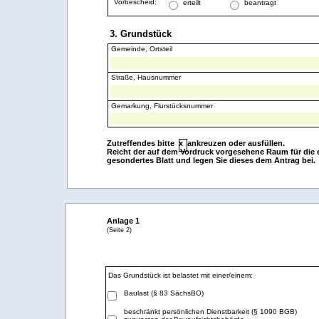
Vorbescheid:
beantragt
erteilt
3. Grundstück
Gemeinde, Ortsteil
Straße, Hausnummer
Gemarkung, Flurstücksnummer
Zutreffendes bitte x ankreuzen oder ausfüllen.
Reicht der auf dem Vordruck vorgesehene Raum für die e
gesondertes Blatt und legen Sie dieses dem Antrag bei.
Anlage 1
(Seite 2)
Das Grundstück ist belastet mit einer/einem:
Baulast (§ 83 SächsBO)
beschränkt persönlichen Dienstbarkeit (§ 1090 BGB)