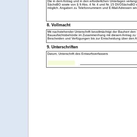
Die in dem Antrag und in den erforderlichen Unterlagen verl
SächsBO sowie von § 9 Abs. 4 Nr. 4 und Nr. 15 DVOSächsBO e
möglich. Angaben zu Telefonnummern und E-Mail-Adressen sind 
8. Vollmacht
Mit nachstehender Unterschrift bevollmächtigt der Bauherr den
Bauaufsichtsbehörde im Zusammenhang mit diesem Antrag zu f
Bescheiden und Verfügungen bis zur Entscheidung über den 
9. Unterschriften
Datum, Unterschrift des Entwurfsverfassers