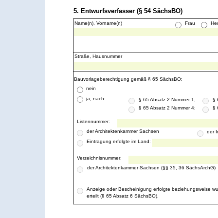
5. Entwurfsverfasser (§ 54 SächsBO)
Name(n), Vorname(n)
Frau
Her
Straße, Hausnummer
Bauvorlageberechtigung gemäß § 65 SächsBO:
nein
ja, nach:
§ 65 Absatz 2 Nummer 1;
§ 
§ 65 Absatz 2 Nummer 4;
§ 
Listennummer:
der Architektenkammer Sachsen
der 
Eintragung erfolgte im Land:
Verzeichnisnummer:
der Architektenkammer Sachsen (§§ 35, 36 SächsArchG)
Anzeige oder Bescheinigung erfolgte beziehungsweise w
erteilt (§ 65 Absatz 6 SächsBO).