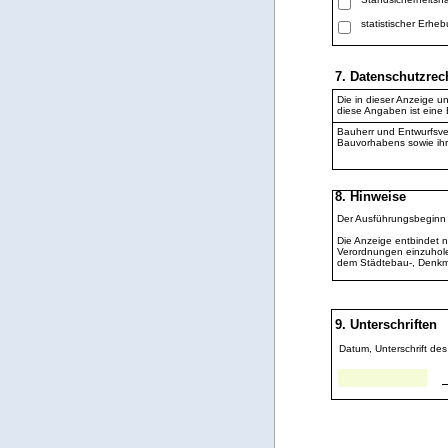
statistischer Erh
7. Datenschutzrec
Die in dieser Anzeige 
diese Angaben ist eine 
Bauherr und Entwurfsver
Bauvorhabens sowie ihre
8. Hinweise
Der Ausführungsbeginn i
Die Anzeige entbindet 
Verordnungen einzuhole
dem Städtebau-, Denkmal
9. Unterschriften
Datum, Unterschrift des