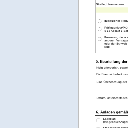
Straße, Hausnummer
qualifizierter Tr
Prüfingenieur/Prü
§ 13 Absatz 1 Sa
Personen, die in 
anderen Vertrags
oder der Schweiz
sind
5. Beurteilung de
Nicht erforderlich, sowe
Die Standsicherheit de
Eine Überwachung de
Datum, Unterschrift de
6. Anlagen gem
Lageplan
(mit genauer Anga
Standsicherheitsn