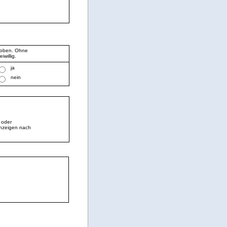
rhoben. Ohne
willig.
ja
nein
 oder
Anzeigen nach