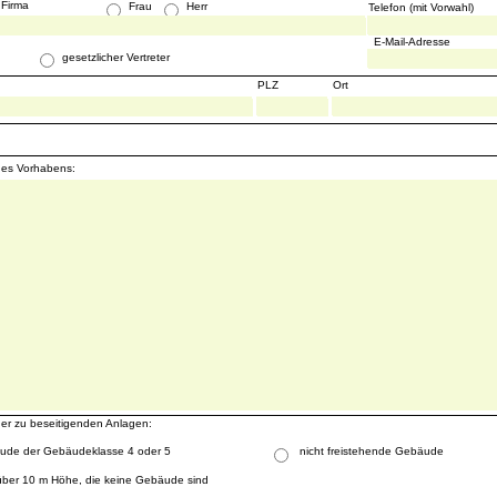
 Firma
Frau
Herr
Telefon (mit Vorwahl)
E-Mail-Adresse
gesetzlicher Vertreter
PLZ
Ort
es Vorhabens:
r zu beseitigenden Anlagen:
ude der Gebäudeklasse 4 oder 5
nicht freistehende Gebäude
über 10 m Höhe, die keine Gebäude sind