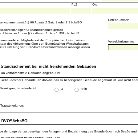
PLZ
Ort
Listennummer:
agwerksplaner gemäß § 66 Absatz 2 Satz 1 oder 2 SächsBO
fsachverständiger für Standsicherheit gemäß
tz 1 Nummer 1 oder § 22 Absatz 1 Satz 1 DVOSächsBO
einem anderen Mitgliedstaat der Europäischen Union, einem
Verzeichnisnummer:
staat des Abkommens über den Europäischen Wirtschaftsraum
 zur Erstellung von Standsicherheitsnachweisen niedergelassen
r Standsicherheit bei nicht freistehenden Gebäuden
it an verfahrensfreie Gebäude angebaut ist.
s Gebäudes/der Gebäude, an das/die das zu beseitigende Gebäude angebaut ist, wird nicht beein
r Beseitigung ist erforderlich
ja
nein
s Tragwerkplaners
äß DVOSächsBO
be der Lage der zu beseitigenden Anlagen und Bezeichnung des Grundstücks nach Straße un
achweis bei nicht freistehenden Gebäuden