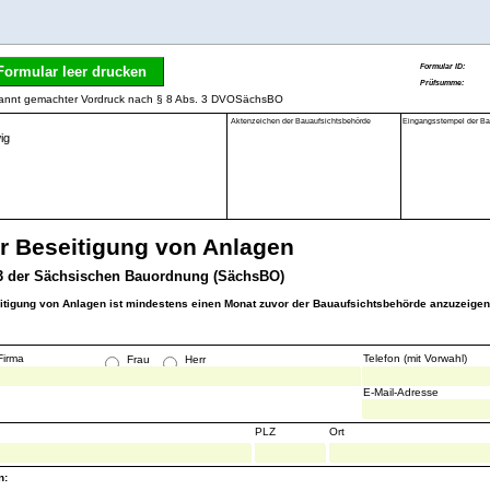
Formular leer drucken
ekannt gemachter Vordruck nach § 8 Abs. 3 DVOSächsBO
Aktenzeichen der Bauaufsichtsbehörde
Eingangsstempel der Ba
r Beseitigung von Anlagen
 3 der Sächsischen Bauordnung (SächsBO)
eitigung von Anlagen ist mindestens einen Monat zuvor der Bauaufsichtsbehörde anzuzeigen
Firma
Telefon (mit Vorwahl)
Frau
Herr
E-Mail-Adresse
PLZ
Ort
n: