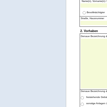
Name(n), Vorname(n) /
Bevollmächtigter
Straße, Hausnummer
2. Vorhaben
Genaue Bezeichnung d
Genaue Bezeichnung de
freistehende Gebä
sonstige Anlagen 