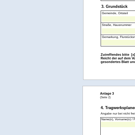
3. Grundstück
Gemeinde, Ortsteil
Straße, Hausnummer
Gemarkung, Flurstück
Zutreffendes bitte [x
Reicht der auf dem V
gesondertes Blatt un
Anlage 3
(Seite 2)
4. Tragwerksplane
Angabe nur bei nicht fr
Name(n), Vorname(n) / 