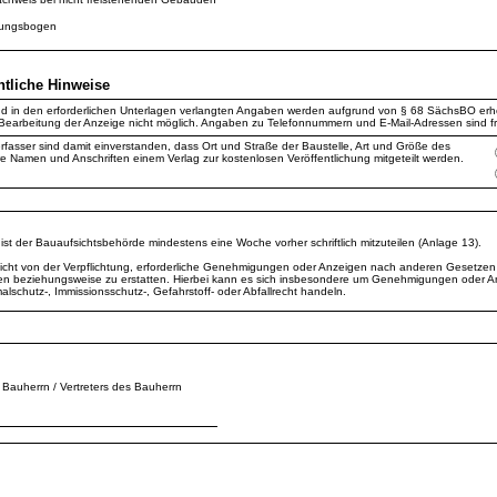
ebungsbogen
htliche Hinweise
und in den erforderlichen Unterlagen verlangten Angaben werden aufgrund von § 68 SächsBO e
Bearbeitung der Anzeige nicht möglich. Angaben zu Telefonnummern und E-Mail-Adressen sind frei
fasser sind damit einverstanden, dass Ort und Straße der Baustelle, Art und Größe des
 Namen und Anschriften einem Verlag zur kostenlosen Veröffentlichung mitgeteilt werden.
st der Bauaufsichtsbehörde mindestens eine Woche vorher schriftlich mitzuteilen (Anlage 13).
nicht von der Verpflichtung, erforderliche Genehmigungen oder Anzeigen nach anderen Gesetzen
n beziehungsweise zu erstatten. Hierbei kann es sich insbesondere um Genehmigungen oder 
schutz-, Immissionsschutz-, Gefahrstoff- oder Abfallrecht handeln.
 Bauherrn / Vertreters des Bauherrn