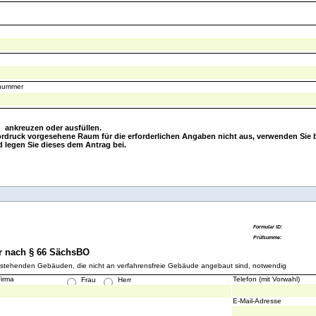
snummer
] ankreuzen oder ausfüllen.
ordruck vorgesehene Raum für die erforderlichen Angaben nicht aus, verwenden Sie b
d legen Sie dieses dem Antrag bei.
r nach § 66 SächsBO
eistehenden Gebäuden, die nicht an verfahrensfreie Gebäude angebaut sind, notwendig
Firma
Telefon (mit Vorwahl)
Frau
Herr
E-Mail-Adresse