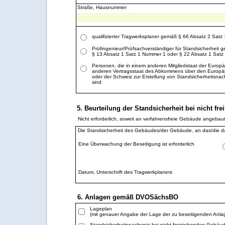
Straße, Hausnummer
qualifizierter Tragwerksplaner gemäß § 66 Absatz 2 Sat
Prüfingenieur/Prüfsachverständiger für Standsicherheit 
§ 13 Absatz 1 Satz 1 Nummer 1 oder § 22 Absatz 1 Sa
Personen, die in einem anderen Mitgliedstaat der Europ
anderen Vertragsstaat des Abkommens über den Europäi
oder der Schweiz zur Erstellung von Standsicherheitsna
sind
5. Beurteilung der Standsicherheit bei nicht f
Nicht erforderlich, soweit an verfahrensfreie Gebäude angebaut 
Die Standsicherheit des Gebäudes/der Gebäude, an das/die das
Eine Überwachung der Beseitigung ist erforderlich
Datum, Unterschrift des Tragwerkplaners
6. Anlagen gemäß DVOSächsBO
Lageplan
(mit genauer Angabe der Lage der zu beseitigenden An
Standsicherheitsnachweis bei nicht freistehenden Gebäu