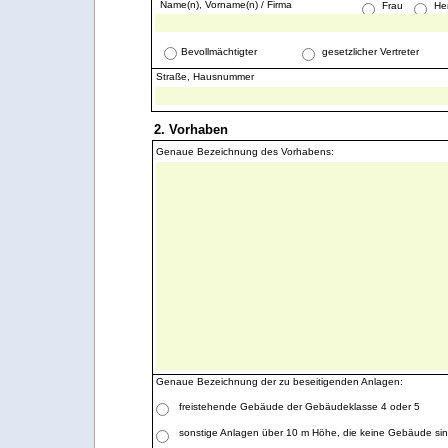
Name(n), Vorname(n) / Firma
Frau
He
Bevollmächtigter
gesetzlicher Vertreter
Straße, Hausnummer
2. Vorhaben
Genaue Bezeichnung des Vorhabens:
Genaue Bezeichnung der zu beseitigenden Anlagen:
freistehende Gebäude der Gebäudeklasse 4 oder 5
sonstige Anlagen über 10 m Höhe, die keine Gebäude si