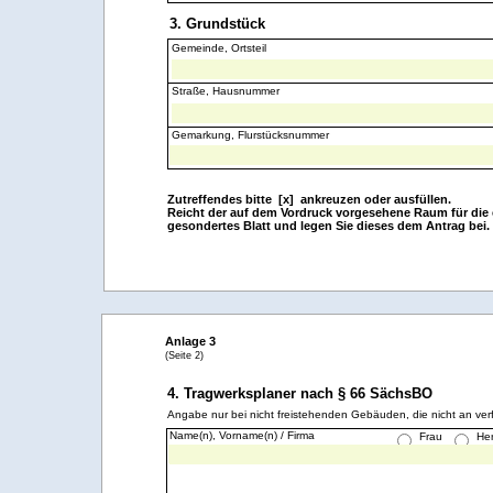
3. Grundstück
Gemeinde, Ortsteil
Straße, Hausnummer
Gemarkung, Flurstücksnummer
Zutreffendes bitte [x] ankreuzen oder ausfüllen.
Reicht der auf dem Vordruck vorgesehene Raum für die e
gesondertes Blatt und legen Sie dieses dem Antrag bei.
Anlage 3
(Seite 2)
4. Tragwerksplaner nach § 66 SächsBO
Angabe nur bei nicht freistehenden Gebäuden, die nicht an ve
Name(n), Vorname(n) / Firma
Frau
Her