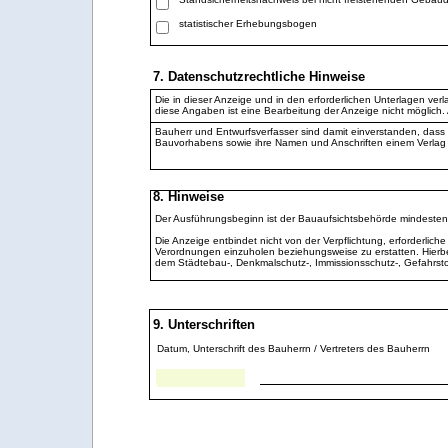
statistischer Erhebungsbogen
7. Datenschutzrechtliche Hinweise
Die in dieser Anzeige und in den erforderlichen Unterlagen 
diese Angaben ist eine Bearbeitung der Anzeige nicht möglich.
Bauherr und Entwurfsverfasser sind damit einverstanden, dass 
Bauvorhabens sowie ihre Namen und Anschriften einem Verlag z
8. Hinweise
Der Ausführungsbeginn ist der Bauaufsichtsbehörde mindestens 
Die Anzeige entbindet nicht von der Verpflichtung, erforder
Verordnungen einzuholen beziehungsweise zu erstatten. Hier
dem Städtebau-, Denkmalschutz-, Immissionsschutz-, Gefahrstof
9. Unterschriften
Datum, Unterschrift des Bauherrn / Vertreters des Bauherrn