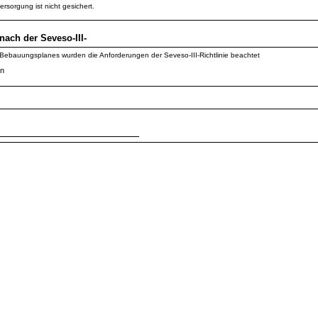
rsorgung ist nicht gesichert.
nach der Seveso-III-
 Bebauungsplanes wurden die Anforderungen der Seveso-III-Richtlinie beachtet
in