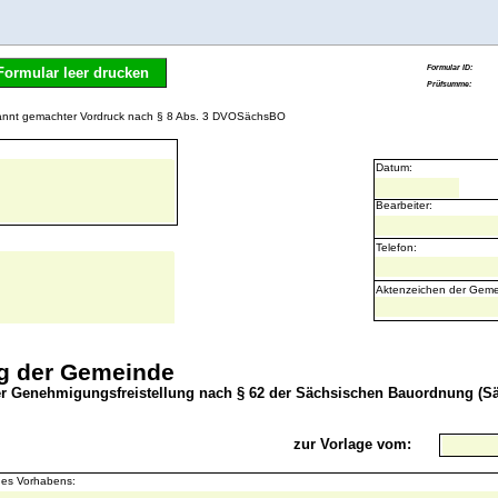
Formular leer drucken
kannt gemachter Vordruck nach § 8 Abs. 3 DVOSächsBO
Datum:
Bearbeiter:
Telefon:
Aktenzeichen der Geme
g der Gemeinde
er Genehmigungsfreistellung nach § 62 der Sächsischen Bauordnung (
zur Vorlage vom:
es Vorhabens: