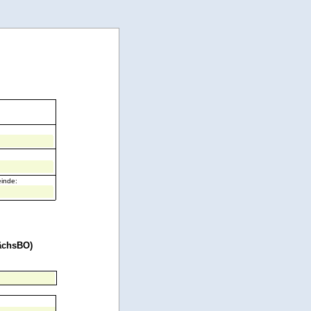
inde:
SächsBO)