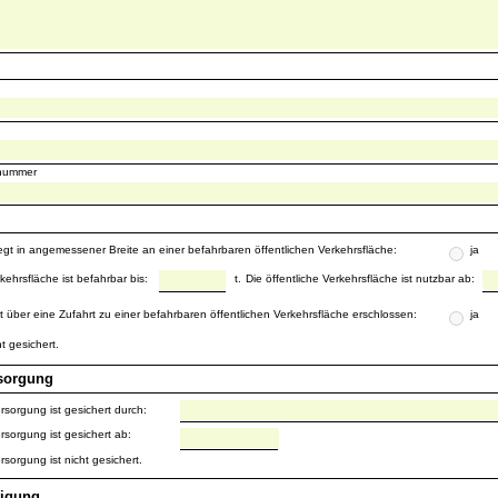
snummer
egt in angemessener Breite an einer befahrbaren öffentlichen Verkehrsfläche:
ja
rkehrsfläche ist befahrbar bis:
t.
Die öffentliche Verkehrsfläche ist nutzbar ab:
t über eine Zufahrt zu einer befahrbaren öffentlichen Verkehrsfläche erschlossen:
ja
ht gesichert.
rsorgung
rsorgung ist gesichert durch:
rsorgung ist gesichert ab:
rsorgung ist nicht gesichert.
tigung