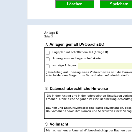
Löschen
Speichern
Anlage 5
Seite 3
7. Anlagen gemäß DVOSächsBO
Lageplan mit schriftlichem Teil (Anlage 8)
Auszug aus der Liegenschaftskarte
sonstige Anlagen:
(Dem Antrag auf Erteilung eines Vorbescheides sind die Bauvor
entscheidenden Fragen zum Bauvorhaben erforderlich sind.)
8. Datenschutzrechtliche Hinweise
Die in dem Antrag und in den erforderlichen Unterlagen verl
erhoben. Ohne diese Angaben ist eine Bearbeitung des Antrags
Bauherr und Entwurfsverfasser sind damit einverstanden, dass 
Bauvorhabens sowie ihre Namen und Anschriften einem Verlag z
9. Vollmacht
Mit nachstehender Unterschrift bevollmächtigt der Bauherr den