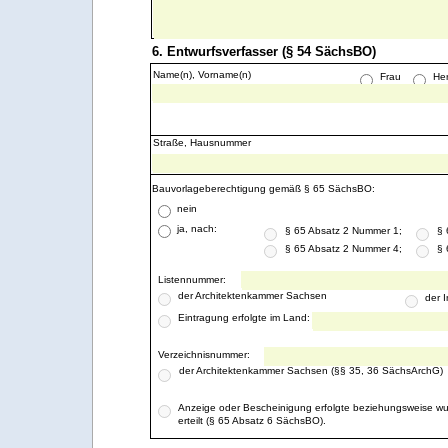
6. Entwurfsverfasser (§ 54 SächsBO)
Name(n), Vorname(n)
Frau
Her
Straße, Hausnummer
Bauvorlageberechtigung gemäß § 65 SächsBO:
nein
ja, nach:
§ 65 Absatz 2 Nummer 1;
§ 
§ 65 Absatz 2 Nummer 4;
§ 
Listennummer:
der Architektenkammer Sachsen
der 
Eintragung erfolgte im Land:
Verzeichnisnummer:
der Architektenkammer Sachsen (§§ 35, 36 SächsArchG)
Anzeige oder Bescheinigung erfolgte beziehungsweise w
erteilt (§ 65 Absatz 6 SächsBO).