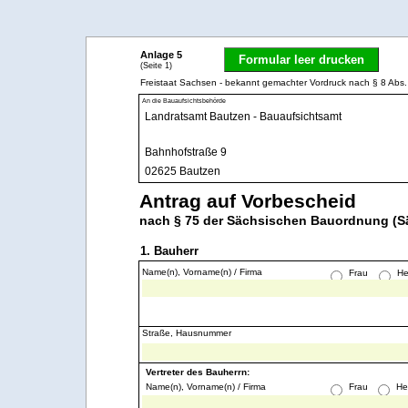
Anlage 5
Formular leer drucken
(Seite 1)
Freistaat Sachsen - bekannt gemachter Vordruck nach § 8 A
An die Bauaufsichtsbehörde
Antrag auf Vorbescheid
nach § 75 der Sächsischen Bauordnung (
1. Bauherr
Name(n), Vorname(n) / Firma
Frau
He
Straße, Hausnummer
Vertreter des Bauherrn:
Name(n), Vorname(n) / Firma
Frau
He