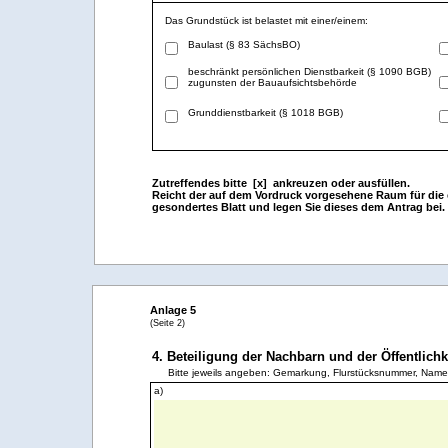
Das Grundstück ist belastet mit einer/einem:
Baulast (§ 83 SächsBO)
beschränkt persönlichen Dienstbarkeit (§ 1090 BGB)
zugunsten der Bauaufsichtsbehörde
Grunddienstbarkeit (§ 1018 BGB)
Zutreffendes bitte [x] ankreuzen oder ausfüllen.
Reicht der auf dem Vordruck vorgesehene Raum für die e
gesondertes Blatt und legen Sie dieses dem Antrag bei.
Anlage 5
(Seite 2)
4. Beteiligung der Nachbarn und der Öffentlich
Bitte jeweils angeben: Gemarkung, Flurstücksnummer, Name,
a)