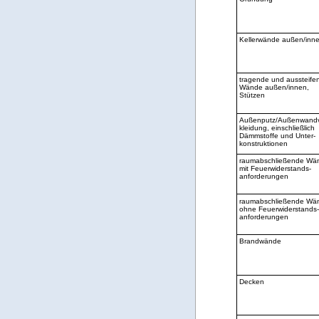
Kellerwände außen/inn
tragende und aussteife
Wände außen/innen,
Stützen
Außenputz/Außenwandv
kleidung, einschließlich
Dämmstoffe und Unter-
konstruktionen
raumabschließende Wä
mit Feuerwiderstands-
anforderungen
raumabschließende Wä
ohne Feuerwiderstands-
anforderungen
Brandwände
Decken