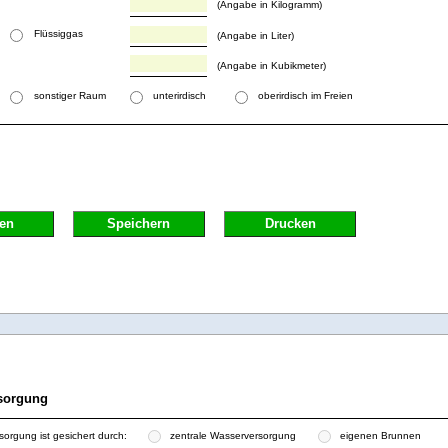
(Angabe in Kilogramm)
Flüssiggas
(Angabe in Liter)
(Angabe in Kubikmeter)
sonstiger Raum
unterirdisch
oberirdisch im Freien
en
Speichern
Drucken
rsorgung
sorgung ist gesichert durch:
zentrale Wasserversorgung
eigenen Brunnen