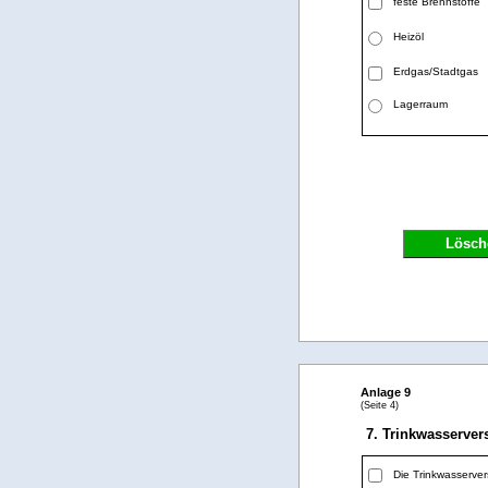
feste Brennstoffe
Heizöl
Erdgas/Stadtgas
Lagerraum
Lösch
Anlage 9
(Seite 4)
7. Trinkwasserve
Die Trinkwasserver