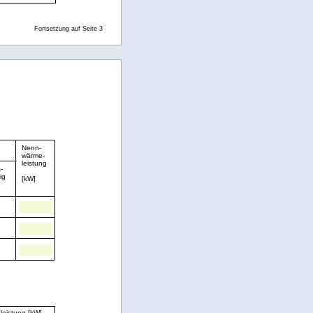
Fortsetzung auf Seite 3
Nenn-
wärme-
leistung
-
ig
[kW]
eistung [kW]