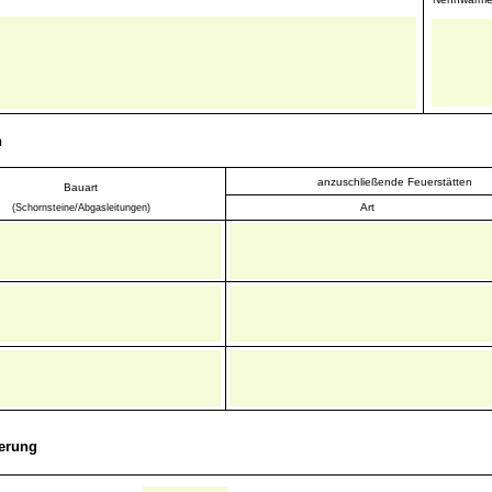
n
anzuschließende Feuerstätten
Bauart
Art
(Schornsteine/Abgasleitungen)
erung