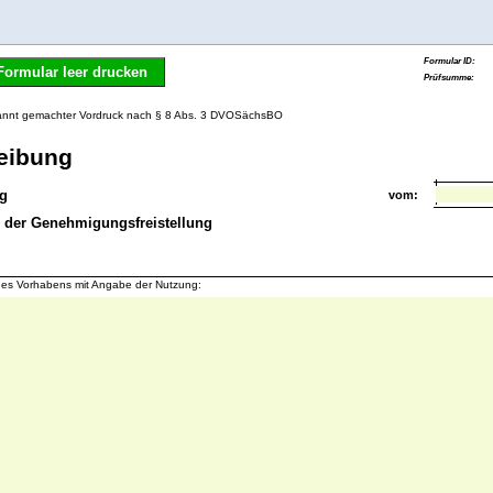
Formular leer drucken
kannt gemachter Vordruck nach § 8 Abs. 3 DVOSächsBO
eibung
g
vom:
n der Genehmigungsfreistellung
s Vorhabens mit Angabe der Nutzung: