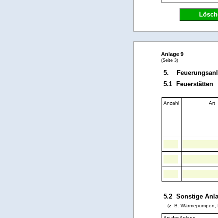
Lösch
Anlage 9
(Seite 3)
5. Feuerungsan
5.1 Feuerstätten
Anzahl
Art
5.2 Sonstige Anl
(z. B. Wärmepumpen, B
Art der Anlage