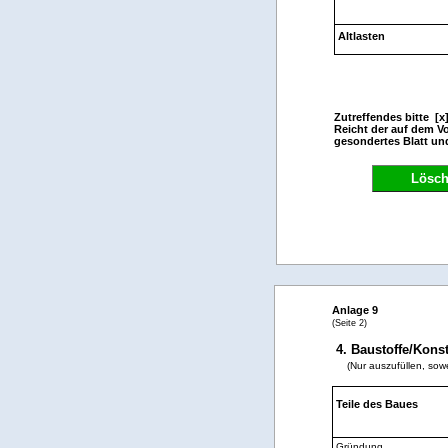
Altlasten
Zutreffendes bitte [x
Reicht der auf dem V
gesondertes Blatt un
Lösc
Anlage 9
(Seite 2)
4. Baustoffe/Kons
(Nur auszufüllen, s
Teile des Baues
Gründung