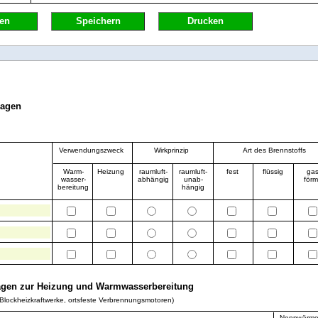
en
Speichern
Drucken
lagen
Verwendungszweck
Wirkprinzip
Art des Brennstoffs
Warm-
Heizung
raumluft-
raumluft-
fest
flüssig
gas
wasser-
abhängig
unab-
förm
bereitung
hängig
agen zur Heizung und Warmwasserbereitung
lockheizkraftwerke, ortsfeste Verbrennungsmotoren)
Nennwärmel