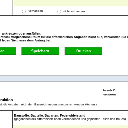
vorhanden
nicht vorhanden
] ankreuzen oder ausfüllen.
ordruck vorgesehene Raum für die erforderlichen Angaben nicht aus, verwenden Sie b
d legen Sie dieses dem Antrag bei.
hen
Speichern
Drucken
truktion
oweit die Angaben nicht den Bauzeichnungen entnommen werden können.)
Baustoffe, Bauteile, Bauarten, Feuerwiderstand
(gegebenenfalls differenziert nach vorhandenen und geplanten Teilen des Baues)