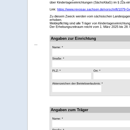
über Kindertageseinrichtungen (SächsKitaG) im § 22a ei
Link:
https://www.revosax.sachsen.de/vorschrift/1079-G
Zu diesem Zweck werden vom sächsischen Landesjugend
erhoben.
Meldepflichtig sind alle Träger von Kindertageseinrichtu
Der Erhebungszeitraum reicht vom 1. März 2025 bis 28.
Angaben zur Einrichtung
Name: *
Straße: *
PLZ: *
Ort: *
Aktenzeichen der Betriebserlaubnis: *
Angaben zum Träger
Name: *
Straße: *