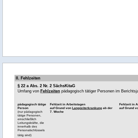
II. Fehlzeiten
§ 22 a Abs. 2 Nr. 2 SächsKitaG
Umfang von
Fehlzeiten
pädagogisch tätiger Personen im Berichtsj
pädagogisch tätige
Fehlzeit in Arbeitstagen
Fehlzeit in 
Person
auf Grund von
Langzeiterkrankung
ab der
auf Grund 
(nur pädagogisch
7. Woche
tätige Personen,
einschließlich
Leitungskräfte, die
innerhalb des
Personalschlüssels
tätig sind)