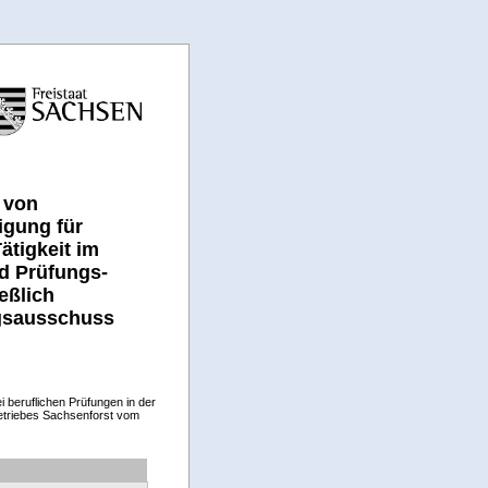
 von
gung für
ätigkeit im
d Prüfungs-
eßlich
gsausschuss
i beruflichen Prüfungen in der
etriebes Sachsenforst vom