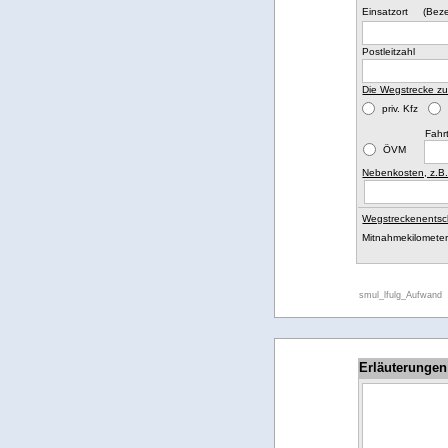
(Beze
Einsatzort
Postleitzahl
Die Wegstrecke zu
priv. Kfz
Fahr
ÖVM
Nebenkosten, z.B
Wegstreckenentsc
Mitnahmekilometer
smul_lfulg_Aufwand
Erläuterungen