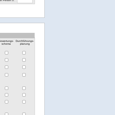
er Person 3:
Bewertungs-
Durchführungs-
schema
planung