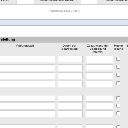
 Person 1:
Mitnahmekilometer Person 2:
Mitnahmekilomet
Hauptantrag Seite 2 von 4
rstellung
Prüfungsfach
Datum der
Zeitaufwand der
Muster-
Bearbeitung
Bearbeitung
lösung
(hh:mm)