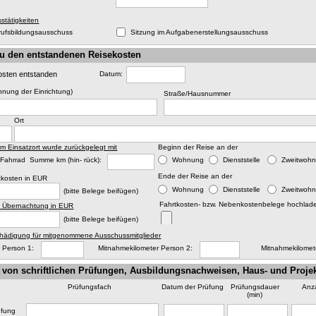
stätigkeiten
rufsbildungsausschuss
Sitzung im Aufgabenerstellungsausschuss
u den entstandenen Reisekosten
osten entstanden
Datum:
hnung der Einrichtung)
Straße/Hausnummer
Ort
m Einsatzort wurde zurückgelegt mit
Beginn der Reise an der
Fahrrad Summe km (hin- rück):
Wohnung
Dienststelle
Zweitwoh
Ende der Reise an der
tkosten in EUR
Wohnung
Dienststelle
Zweitwoh
(bitte Belege beifügen)
Fahrtkosten- bzw. Nebenkostenbelege hochlade
. Übernachtung in EUR
(bitte Belege beifügen)
hädigung für mitgenommene Ausschussmitglieder
 Person 1:
Mitnahmekilometer Person 2:
Mitnahmekilomet
 von schriftlichen Prüfungen, Ausbildungsnachweisen, Haus- und Projek
Prüfungsfach
Datum der Prüfung
Prüfungsdauer
Anz
(min)
rüfung