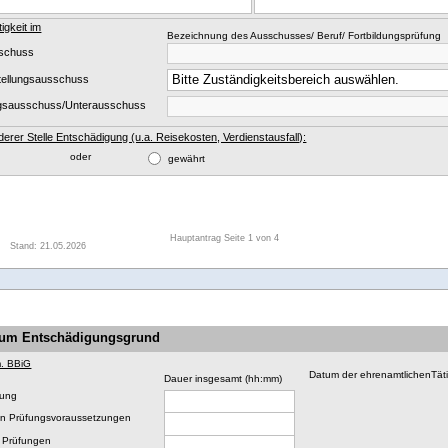
igkeit im
Bezeichnung des Ausschusses/ Beruf/ Fortbildungsprüfung
schuss
tellungsausschuss
ngsausschuss/Unterausschuss
erer Stelle Entschädigung (u.a. Reisekosten, Verdienstausfall):
ewährt oder
gewährt
Hauptantrag Seite 1 von 4
Stand: 21.05.2026
zum Entschädigungsgrund
m. BBiG
Datum der ehrenamtlichenTäti
Dauer insgesamt (hh:mm)
zung
on Prüfungsvoraussetzungen
 Prüfungen