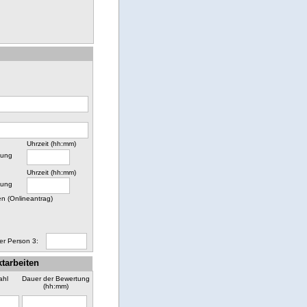
Uhrzeit (hh:mm)
nung
Uhrzeit (hh:mm)
nung
n (Onlineantrag)
er Person 3:
tarbeiten
ahl
Dauer der Bewertung
(hh:mm)