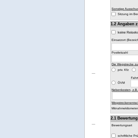
Sonstige Ausschus
Sitzung im Be
1.2 Angaben z
keine Reisek
Einsatzort (Bezeic
Postleitzahl
Die Wegstrecke zu
priv. Kfz
Fahr
ÖVM
Nebenkosten, z.B
Wegstreckenentsc
Mitnahmekilometer
2.1 Bewertung
Bewertungsart
schriftliche P