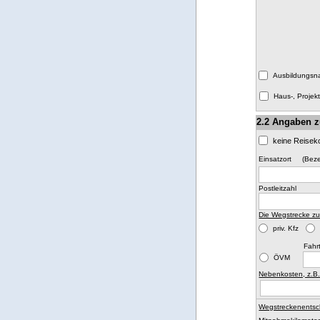
Ausbildungsn
Haus-, Projekt
2.2 Angaben z
keine Reisek
Einsatzort
(Beze
Postleitzahl
Die Wegstrecke zu
priv. Kfz
Fahr
ÖVM
Nebenkosten, z.B
Wegstreckenentsc