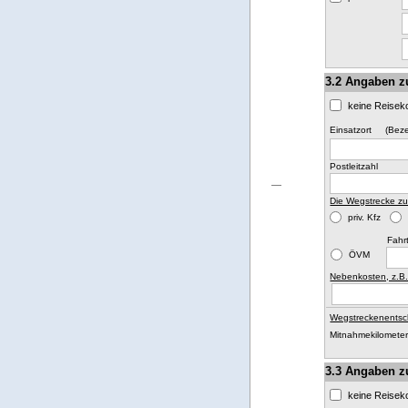
3.2 Angaben z
keine Reisek
(Beze
Einsatzort
Postleitzahl
Die Wegstrecke zu
priv. Kfz
Fahr
ÖVM
Nebenkosten, z.B
Wegstreckenentsc
Mitnahmekilometer
3.3 Angaben z
keine Reisek