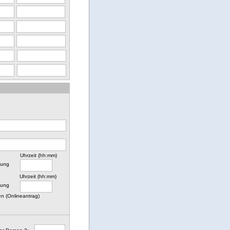
Uhrzeit (hh:mm)
nung
Uhrzeit (hh:mm)
nung
n (Onlineantrag)