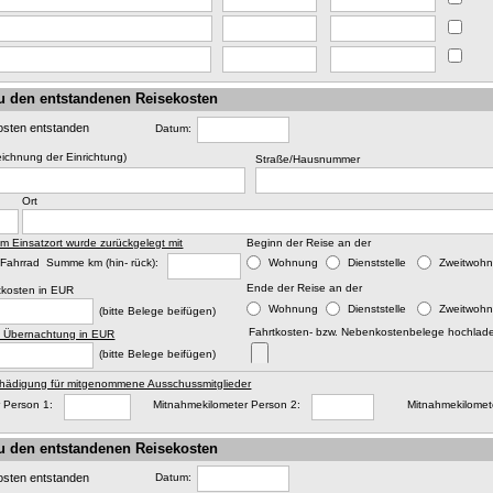
u den entstandenen Reisekosten
osten entstanden
Datum:
ichnung der Einrichtung)
Straße/Hausnummer
Ort
m Einsatzort wurde zurückgelegt mit
Beginn der Reise an der
Fahrrad Summe km (hin- rück):
Wohnung
Dienststelle
Zweitwoh
Ende der Reise an der
tkosten in EUR
Dienststelle
Zweitwoh
Wohnung
(bitte Belege beifügen)
Fahrtkosten- bzw. Nebenkostenbelege hochlade
. Übernachtung in EUR
(bitte Belege beifügen)
hädigung für mitgenommene Ausschussmitglieder
 Person 1:
Mitnahmekilometer Person 2:
Mitnahmekilomet
u den entstandenen Reisekosten
osten entstanden
Datum: