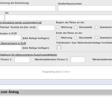
ichnung der Einrichtung)
Straße/Hausnummer
Ort
m Einsatzort wurde zurückgelegt mit
Beginn der Reise an der
Fahrrad Summe km (hin- rück):
Wohnung
Dienststelle
Zweitwoh
Ende der Reise an der
tkosten in EUR
Wohnung
Dienststelle
Zweitwoh
(bitte Belege beifügen)
Fahrtkosten- bzw. Nebenkostenbelege hochlade
. Übernachtung in EUR
(bitte Belege beifügen)
hädigung für mitgenommene Ausschussmitglieder
 Person 1:
Mitnahmekilometer Person 2:
Mitnahmekilomet
Hauptantrag Seite 3 von 4
 zum Antrag