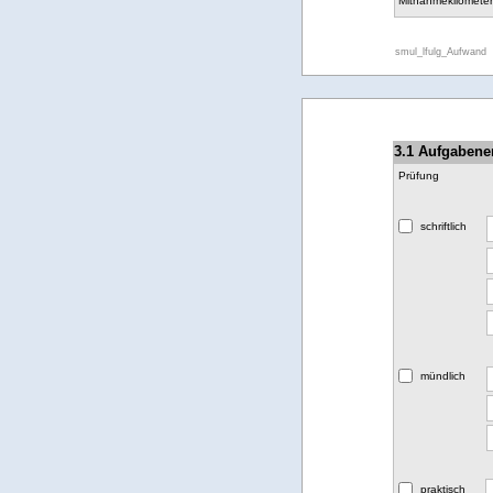
Mitnahmekilometer
smul_lfulg_Aufwand
3.1 Aufgabene
Prüfung
schriftlich
mündlich
praktisch