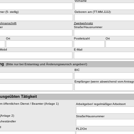
Vorname
er (5- stellig)
Geboren am (TT.MM.JJJJ):
ohnanschrift
Zweitwohnsitz
er
Straße/Hausnummer
Ort
Postleitzahl
Ort
Mobil
E-Mail
ng
(Bitte nur bei Erstantrag und Änderungswunsch angeben!)
BIC
Empfänger (wenn abweichend vom Antragst
usgeübten Tätigkeit
im öffentlichen Dienst / Beamter (Anlage 1)
Arbeitgeber/ regelmäßiger Arbeitsort
(Anlage 2)
Straße/Hausnummer
ruheständler
d
PLZ/Ort