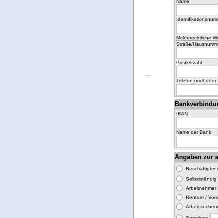
Name
Identifikationsnumm
Melderechtliche W
Straße/Hausnumm
Postleitzahl
Telefon und/ oder 
Bankverbindu
IBAN
Name der Bank
Angaben zur a
Beschäftigter 
Selbstständig
Arbeitnehmer 
Rentner / Vor
Arbeit suchen
Sonstiges