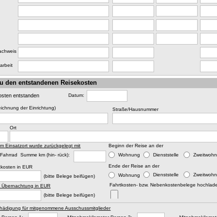
achweis
arbeit
u den entstandenen Reisekosten
osten entstanden
Datum:
ichnung der Einrichtung)
Straße/Hausnummer
Ort
m Einsatzort wurde zurückgelegt mit
Beginn der Reise an der
Fahrrad Summe km (hin- rück):
Wohnung
Dienststelle
Zweitwoh
Ende der Reise an der
tkosten in EUR
Dienststelle
Zweitwoh
Wohnung
(bitte Belege beifügen)
Fahrtkosten- bzw. Nebenkostenbelege hochlade
. Übernachtung in EUR
(bitte Belege beifügen)
hädigung für mitgenommene Ausschussmitglieder