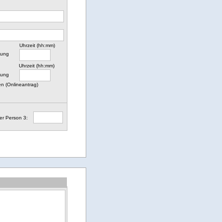
Uhrzeit (hh:mm)
nung
Uhrzeit (hh:mm)
nung
n (Onlineantrag)
er Person 3: