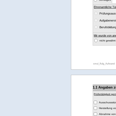
Ehrenamtliche Tät
Prüfungsaus
Aufgabeners
Berufsbildu
Mir wurde von and
nicht g
smul_lfulg_Aufwand
1.1 Angaben 
Prüfertätigkeit ge
Ausschusssit
Herstellung v
Abnahme von