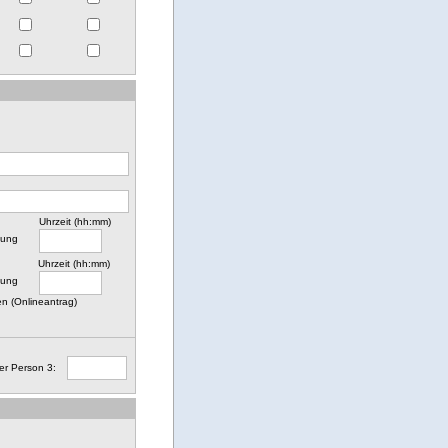
Uhrzeit (hh:mm)
nung
Uhrzeit (hh:mm)
nung
n (Onlineantrag)
er Person 3: