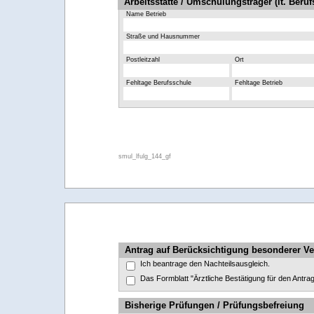
Arbeitsstätte / Umschulungsträger (lt. Beru
Name Betrieb
Straße und Hausnummer
Postleitzahl
Ort
Fehltage Berufsschule
Fehltage Betrieb
smul_lfulg_144_gf
Antrag auf Berücksichtigung besonderer Verh
Ich beantrage den Nachteilsausgleich.
Das Formblatt "Ärztliche Bestätigung für den Antrag
Bisherige Prüfungen / Prüfungsbefreiung