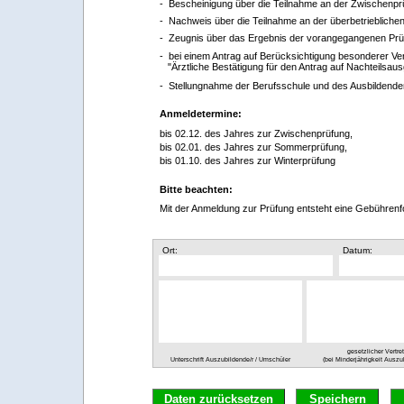
- Bescheinigung über die Teilnahme an der Zwischenpr
- Nachweis über die Teilnahme an der überbetrieblichen
- Zeugnis über das Ergebnis der vorangegangenen Pr
- bei einem Antrag auf Berücksichtigung besonderer Verh
"Ärztliche Bestätigung für den Antrag auf Nachteilsaus
- Stellungnahme der Berufsschule und des Ausbildenden
Anmeldetermine:
bis 02.12. des Jahres zur Zwischenprüfung,
bis 02.01. des Jahres zur Sommerprüfung,
bis 01.10. des Jahres zur Winterprüfung
Bitte beachten:
Mit der Anmeldung zur Prüfung entsteht eine Gebührenf
Ort:
Datum:
gesetzlicher Vertret
(bei Minderjährigkeit Auszu
Unterschrift Auszubildende/r / Umschüler
Daten zurücksetzen
Speichern