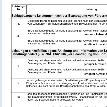
Leistungs-
Nr.
Leistung
Schlagbezogene Leistungen nach der Beantragung von Fördermi
Detaillierte fachliche Einschätzung von Flächen nach der Beantragun
4a
von Landnutzern zur naturschutzgerechten Entwicklung der Förder
Einzelflächenbezogene fachliche Begleitung zur Gewähr einer fach
Naturschutzmaßnahmen
normaler Aufwand
4b
Einzelflächenbezogene fachliche Begleitung zur Gewähr einer fach
Naturschutzmaßnahmen
erhöhter Aufwan
Leistungen einzelfallbezogene Anleitung und Information von 
Handlungsbedarf (v. a. NATURA2000) (vor Beantragung von Förde
Anleitung und allgemeine Information von Landnutzern einschließlich 
Beantragung von Fördermitteln
geringer Aufwand
5a
Anleitung und allgemeine Information von Landnutzern einschließlich 
Beantragung von Fördermitteln
erhöhter Aufwan
schutzgutbezogene Information, Qualifizierung und Empfehlung von 
5b
Pflegemaßnahmen vor der Beantragung von Fördermitteln im Grünlan
Betriebes, die nicht durch die Bewilligungsbehörde beauftragt wurden
schutzgutbezogene Informationen, Qualifizierung und Empfehlung 
5c
der Beantragung von Fördermitteln investiv - Standardkosten für Fläc
durch die Bewilligungsbehörde beauftragt wurden