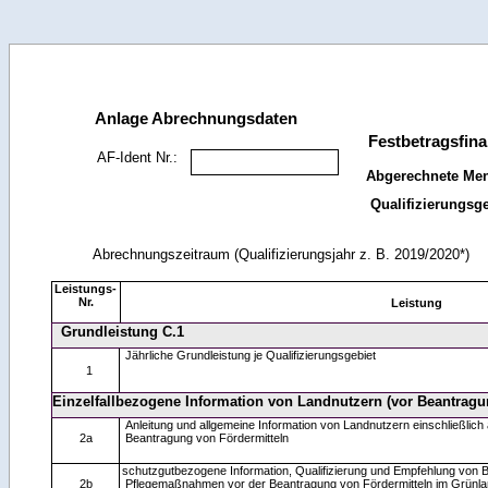
Anlage Abrechnungsdaten
Festbetragsfin
AF-Ident Nr.:
Abgerechnete Men
Qualifizierungsge
Abrechnungszeitraum (Qualifizierungsjahr z. B. 2019/2020*)
Leistungs-
Nr.
Leistung
Grundleistung C.1
Jährliche Grundleistung je Qualifizierungsgebiet
1
Einzelfallbezogene Information von Landnutzern (vor Beantragu
Anleitung und allgemeine Information von Landnutzern einschließlich 
2a
Beantragung von Fördermitteln
schutzgutbezogene Information, Qualifizierung und Empfehlung von 
2b
Pflegemaßnahmen vor der Beantragung von Fördermitteln im Grünla