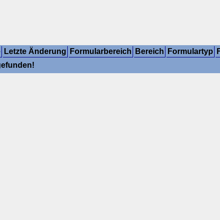
e
Letzte Änderung
Formularbereich
Bereich
Formulartyp
gefunden!