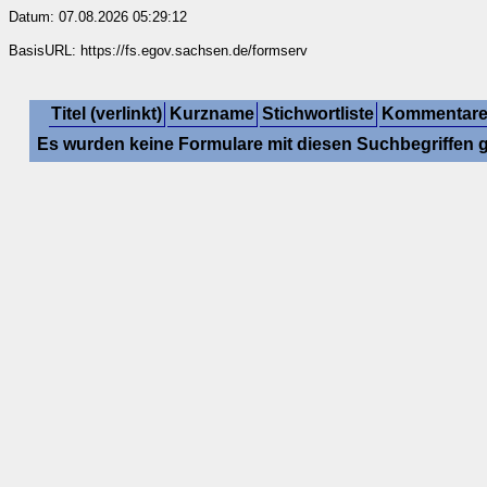
Datum: 07.08.2026 05:29:12
BasisURL: https://fs.egov.sachsen.de/formserv
Titel (verlinkt)
Kurzname
Stichwortliste
Kommentar
Es wurden keine Formulare mit diesen Suchbegriffen 