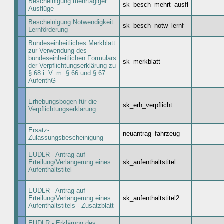
Bescheinigung mehrtägiger
sk_besch_mehrt_ausfl
Ausflüge
Bescheinigung Notwendigkeit
sk_besch_notw_lernf
Lernförderung
Bundeseinheitliches Merkblatt
zur Verwendung des
bundeseinheitlichen Formulars
sk_merkblatt
der Verpflichtungserklärung zu
§ 68 i. V. m. § 66 und § 67
AufenthG
Erhebungsbogen für die
sk_erh_verpflicht
Verpflichtungserklärung
Ersatz-
neuantrag_fahrzeug
Zulassungsbescheinigung
EUDLR - Antrag auf
Erteilung/Verlängerung eines
sk_aufenthaltstitel
Aufenthaltstitel
EUDLR - Antrag auf
Erteilung/Verlängerung eines
sk_aufenthaltstitel2
Aufenthaltstitels - Zusatzblatt
EUDLR - Erklärung des