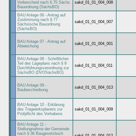
Vorbescheid nach § 75 Sächs.
sakd_01_01_004_008
Bauordnung (SächsBO)
BAU Anlage 06 - Antrag auf
Zustimmung nach § 77
sakd_01_01_004_007
Sächsische Bauordnung
(SächsBO)
BAU Anlage 07 - Antrag auf
sakd_01_01_004_001
Abweichung
BAU Anlage 08 - Schriftlicher
Teil des Lageplans nach § 9
sakd_01_01_004_011
Durchführungsverordnung zur
SächsBO (DVOSächsBO)
BAU Anlage 09 -
sakd_01_01_004_013
Baubeschreibung
BAU Anlage 10 - Erklärung
des Tragwerksplaners zur
sakd_01_01_004_009
Prüfpflicht des Vorhabens
BAU Anlage 11 -
Stellungnahme der Gemeinde
nach § 36 Baugesetzbuch
sakd_01_01_004_012