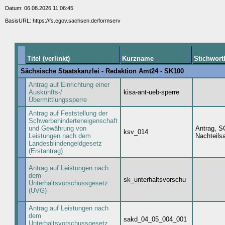
Datum: 06.08.2026 11:06:45
BasisURL: https://fs.egov.sachsen.de/formserv
Titel (verlinkt)
Kurzname
Stichwortl
Sächsische Staatskanzlei - Redaktion Amt24 - SK100
Antrag auf Einrichtung einer
Auskunfts-/
kisa-ant-ueb-sperre
Übermittlungssperre
Antrag auf Feststellung der
Schwerbehinderteneigenschaft
und Gewährung von
Antrag, S
ksv_014
Leistungen nach dem
Nachteils
Landesblindengeldgesetz
(Erstantrag)
Antrag auf Leistungen nach
dem
sk_unterhaltsvorschu
Unterhaltsvorschussgesetz
(UVG)
Antrag auf Leistungen nach
dem
sakd_04_05_004_001
Unterhaltsvorschussgesetz